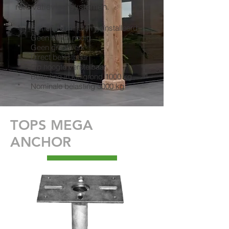
renovatievloersystemen.
* Binnen 10 minuten geïnstalleerd
* Geen beton nodig
* Geen graafwerk
* Direct belastbaar
* Op hoogte verstelbaar
* Belasting in kleigrond 1000 kg
* Nominale belasting 3000 kg
TOPS MEGA
ANCHOR