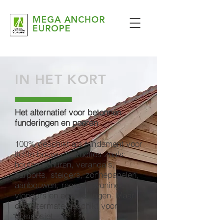
MEGA ANCHOR
EUROPE
IN HET KORT
Het alternatief voor betonnen
funderingen en poeren
100% geschikt als fundament voor
lichte bouwconstructies zoals:
houten schuren, veranda's,
carports, steigers, zonnepanelen,
aanbouwen, recreatiewoningen,
vlonders en eco woningen. Maar
ook uitermate geschikt voor
composiet